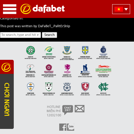
1 of 6
October 2, 2018 3:34 am
Published by
DaFaBeT._.PaRtErShIp
Categorised in:
This post was written by DaFaBeT._.PaRtErShIp
Search
CHƠI NGAY!
HOTLINE
MIỄN PHÍ
12032100