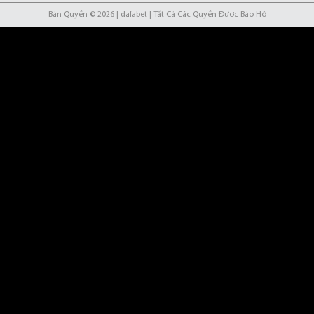
Bản Quyền © 2026 | dafabet | Tất Cả Các Quyền Được Bảo Hộ